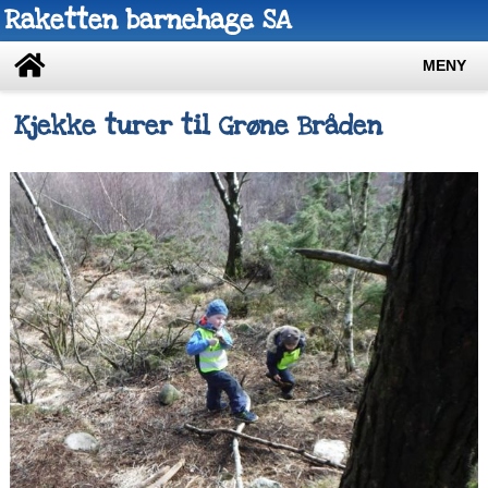
Raketten barnehage SA
MENY
Kjekke turer til Grøne Bråden